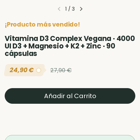
1
/
3
Diapositiva anterior
Siguiente diapositiva
¡Producto más vendido!
Vitamina D3 Complex Vegana · 4000
UI D3 + Magnesio + K2 + Zinc · 90
cápsulas
24,90 €
Precio normal
Precio rebajado
27,90 €
Añadir al Carrito