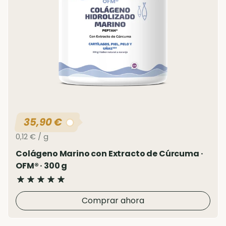
35,90 €
Precio normal
Precio unitario
0,12 € / g
Colágeno Marino con Extracto de Cúrcuma ·
OFM® · 300 g
Comprar ahora