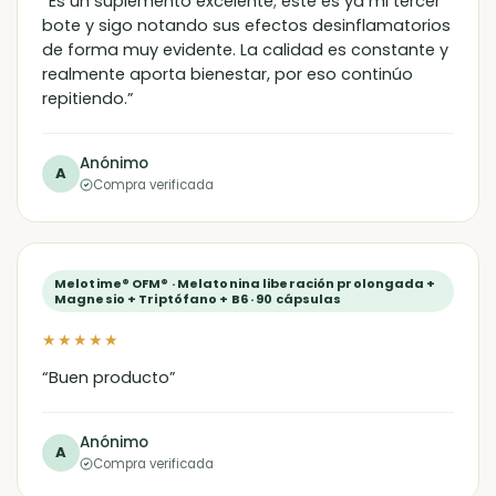
“Es un suplemento excelente; este es ya mi tercer
bote y sigo notando sus efectos desinflamatorios
de forma muy evidente. La calidad es constante y
realmente aporta bienestar, por eso continúo
repitiendo.”
Anónimo
A
Compra verificada
Melotime® OFM® · Melatonina liberación prolongada +
Magnesio + Triptófano + B6 · 90 cápsulas
★★★★★
“Buen producto”
Anónimo
A
Compra verificada