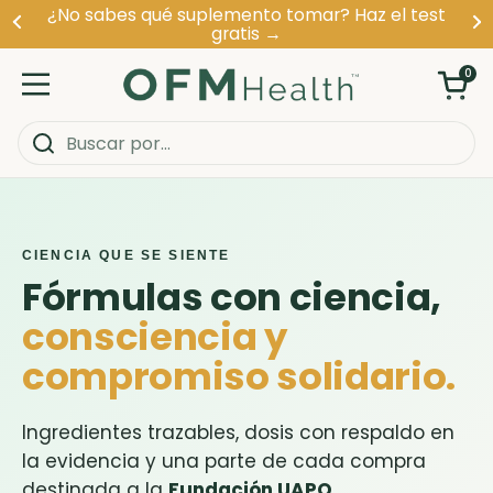
Ir al contenido
¿No sabes qué suplemento tomar? Haz el test
gratis →
Anterior
S
Abrir carri
0
Abrir menú
CIENCIA QUE SE SIENTE
Fórmulas con ciencia,
consciencia y
compromiso solidario.
Ingredientes trazables, dosis con respaldo en
la evidencia y una parte de cada compra
destinada a la
Fundación UAPO
.