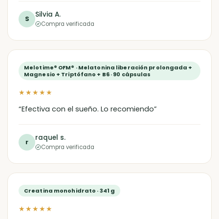
Silvia A.
S
Compra verificada
Melotime® OFM® · Melatonina liberación prolongada +
Magnesio + Triptófano + B6 · 90 cápsulas
★★★★★
“Efectiva con el sueño. Lo recomiendo”
raquel s.
r
Compra verificada
Creatina monohidrato · 341 g
★★★★★